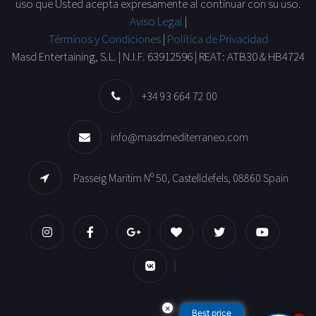
uso que Usted acepta expresamente al continuar con su uso.
Aviso Legal
|
Términos y Condiciones
|
Política de Privacidad
Masd Entertaining, S.L. | N.I.F. 63912596 | REAT: ATB30 & HB4724
+34 93 664 72 00
info@masdmediterraneo.com
Passeig Maritim Nº 50, Castelldefels, 08860 Spain
×
Best price