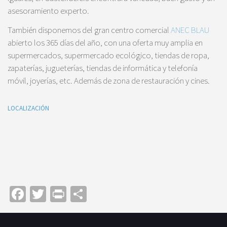
asesoramiento experto.
También disponemos del gran centro comercial
ANEC BLAU
abierto los 365 días del año, con una oferta muy amplia en
supermercados, supermercado ecológico, tiendas de ropa,
zapaterías, jugueterías, tiendas de informática y telefonía
móvil, joyerías, etc. Además de zona de restauración y cines.
LOCALIZACIÓN
Facebook
Twitter
Print
Compartir