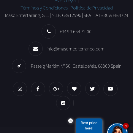
Aviso Legal
|
Términos y Condiciones
|
Política de Privacidad
Masd Entertaining, S.L. | N.I.F. 63912596 | REAT: ATB30 & HB4724
+34 93 664 72 00
info@masdmediterraneo.com
Passeig Maritim Nº 50, Castelldefels, 08860 Spain
×
Best price
1
here!