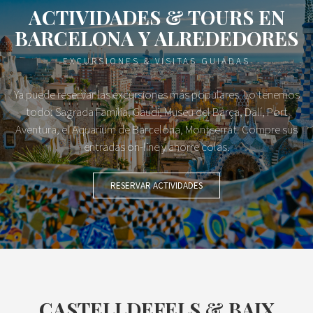
ACTIVIDADES & TOURS EN
BARCELONA Y ALREDEDORES
EXCURSIONES & VISITAS GUIADAS
Ya puede reservar las excursiones más populares. Lo tenemos
todo: Sagrada Familia, Gaudí, Museu del Barça, Dalí, Port
Aventura, el Aquarium de Barcelona, Montserrat. Compre sus
entradas on-line y ahorre colas.
RESERVAR ACTIVIDADES
CASTELLDEFELS & BAIX