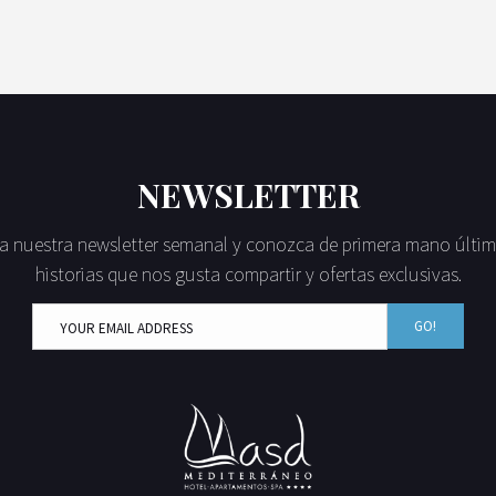
NEWSLETTER
a nuestra newsletter semanal y conozca de primera mano últim
historias que nos gusta compartir y ofertas exclusivas.
GO!