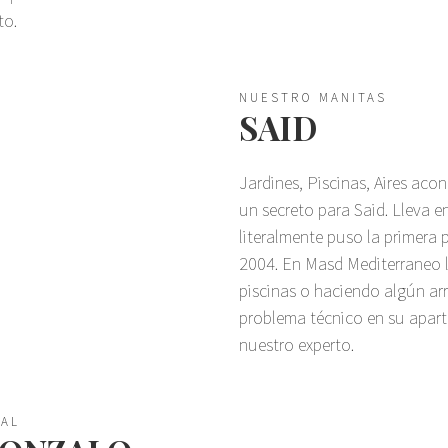
to.
NUESTRO MANITAS
SAID
Jardines, Piscinas, Aires aco
un secreto para Said. Lleva e
literalmente puso la primera p
2004. En Masd Mediterraneo lo
piscinas o haciendo algún arre
problema técnico en su apar
nuestro experto.
NAL