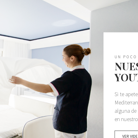
UN POCO
NUE
YOU
Si te apet
Mediterra
alguna de 
en nuestro
VER VID