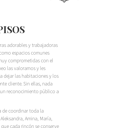
PISOS
ras adorables y trabajadoras
s como espacios comunes
s muy comprometidas con el
neo las valoramos y les
 dejar las habitaciones y los
te cliente. Sin ellas, nada
er un reconocimiento público a
a de coordinar toda la
 Aleksandra, Amina, María,
 que cada rincón se conserve