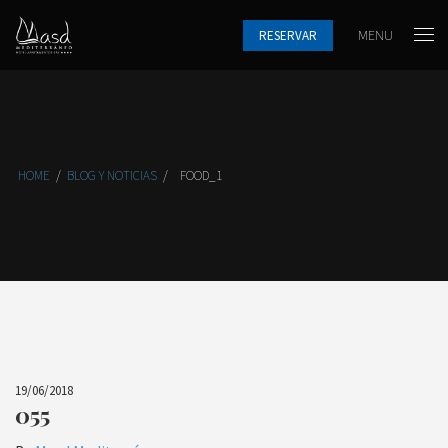
MENU
RESERVAR
HOME
/
BLOG Y NOTICIAS
/
FOOD_1
19/06/2018
055