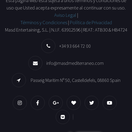
Esta página web está sujeta a unos términos y condiciones de
uso que Usted acepta expresamente al continuar con su uso.
Aviso Legal
|
Términos y Condiciones
|
Política de Privacidad
Masd Entertaining, S.L. | N.I.F. 63912596 | REAT: ATB30 & HB4724
+34 93 664 72 00
info@masdmediterraneo.com
Passeig Maritim Nº 50, Castelldefels, 08860 Spain