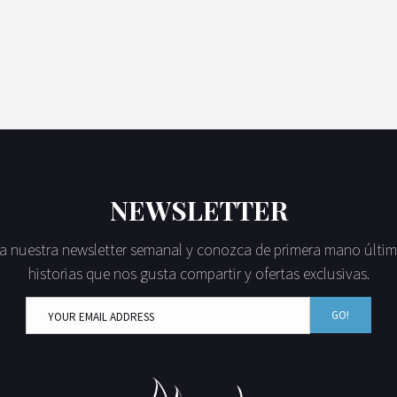
NEWSLETTER
a nuestra newsletter semanal y conozca de primera mano últim
historias que nos gusta compartir y ofertas exclusivas.
GO!