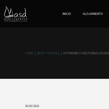
INICIO
ALOJAMIENTO
HOME
/
BLOG Y NOTICIAS
/
EXTERIORES Y NOCTURNAS CR.DIS
20/05/2018