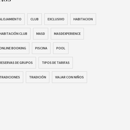
ALOJAMIENTO
CLUB
EXCLUSIVO
HABITACION
HABITACIÓN CLUB
MASD
MASDEXPERIENCE
ONLINE BOOKING
PISCINA
POOL
RESERVAS DE GRUPOS
TIPOS DE TARIFAS
TRADICIONES
TRADICIÓN
VIAJAR CON NIÑOS